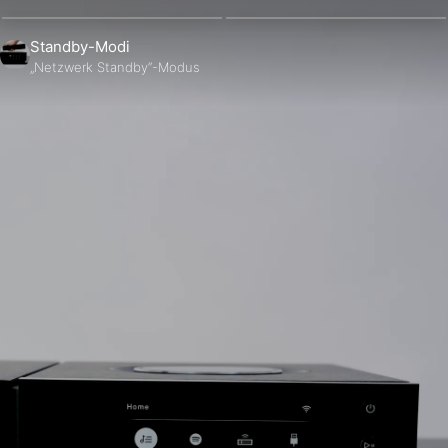
Standby-Modi
„Netzwerk Standby“-Modus